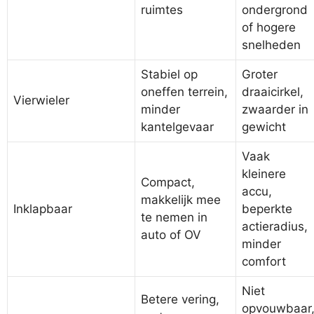
ruimtes
ondergrond
of hogere
snelheden
Stabiel op
Groter
oneffen terrein,
draaicirkel,
Vierwieler
minder
zwaarder in
kantelgevaar
gewicht
Vaak
kleinere
Compact,
accu,
makkelijk mee
Inklapbaar
beperkte
te nemen in
actieradius,
auto of OV
minder
comfort
Niet
Betere vering,
opvouwbaar