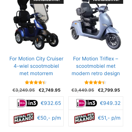
For Motion City Cruiser
For Motion Triflex –
4-wiel scootmobiel
scootmobiel met
met motorrem
modern retro design
4.2
4.2
Oorspronkelijke
Huidige
Oorspronkelijke
Huidi
€
3,249.95
€
2,749.95
€
3,449.95
€
2,799.95
van 5
van 5
prijs
prijs
prijs
prijs
was:
is:
was:
is:
€932.65
€949.32
€3,249.95.
€2,749.95.
€3,449.95.
€2,79
€50,- p/m
€51,- p/m