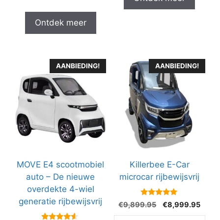
Ontdek meer
AANBIEDING!
AANBIEDING!
MOVE E4 scootmobiel
Killerbee E-Car
auto – De nieuwe
microcar rijbewijsvrij
overdekte 4-wiel
generatie rijbewijsvrij
4.9
Oorspronkelijke
Huidi
€
9,899.95
€
8,999.95
van 5
prijs
prijs