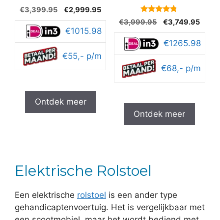
5
Oorspronkelijke
Huidige
€
3,399.95
€
2,999.95
van 5
prijs
prijs
4.6
Oorspronkelijke
Huidi
€
3,999.95
€
3,749.95
van 5
was:
is:
€1015.98
prijs
prijs
€3,399.95.
€2,999.95.
was:
is:
€1265.98
€3,999.95.
€3,74
€55,- p/m
€68,- p/m
Ontdek meer
Ontdek meer
Elektrische Rolstoel
Een elektrische
rolstoel
is een ander type
gehandicaptenvoertuig. Het is vergelijkbaar met
een scootmobiel, maar het wordt bediend met