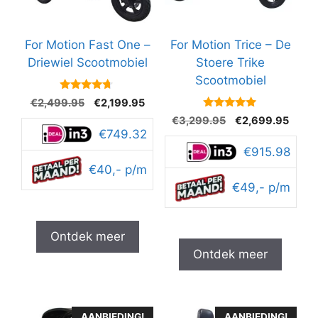
For Motion Fast One –
For Motion Trice – De
Driewiel Scootmobiel
Stoere Trike
Scootmobiel
4.5
Oorspronkelijke
Huidige
€
2,499.95
€
2,199.95
van 5
prijs
prijs
4.9
Oorspronkelijke
Huidi
€
3,299.95
€
2,699.95
van 5
was:
is:
€749.32
prijs
prijs
€2,499.95.
€2,199.95.
was:
is:
€915.98
€3,299.95.
€2,69
€40,- p/m
€49,- p/m
Ontdek meer
Ontdek meer
AANBIEDING!
AANBIEDING!