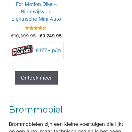
For Motion Dike –
Rijbewijsvrije
Elektrische Mini Auto
4.3
Oorspronkelijke
Huidige
€
10,399.95
€
9,749.95
van 5
prijs
prijs
was:
is:
€177,- p/m
€10,399.95.
€9,749.95.
Ontdek meer
Brommobiel
Brommobielen zijn een kleine voertuigen die lijkt
op een auto, maar technisch gezien is het geen