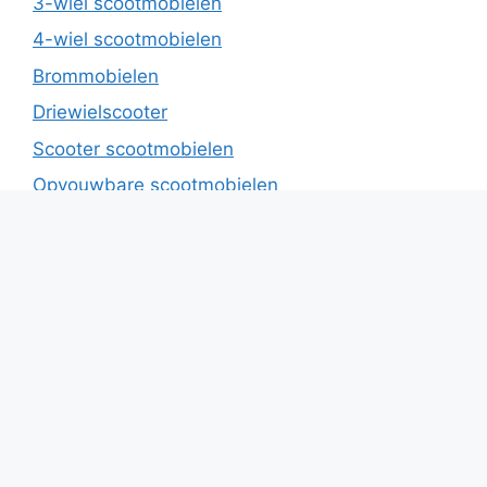
3-wiel scootmobielen
4-wiel scootmobielen
Brommobielen
Driewielscooter
Scooter scootmobielen
Opvouwbare scootmobielen
Overdekte Scootmobiel met dak
Overige hulpmiddelen
Sootmobiel auto’s – Brommobiel zonder
rijbewijs
Pagina’s
IVA