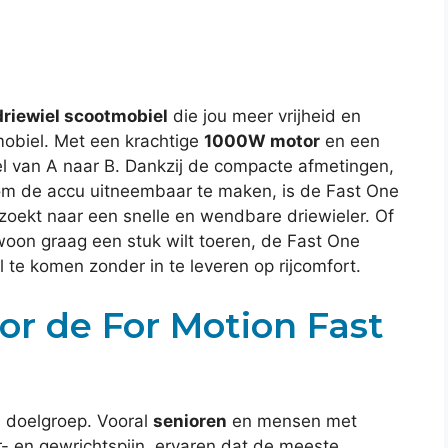
driewiel scootmobiel
die jou meer vrijheid en
mobiel. Met een krachtige
1000W motor
en een
el van A naar B. Dankzij de compacte afmetingen,
om de accu uitneembaar te maken, is de Fast One
zoekt naar een snelle en wendbare driewieler. Of
oon graag een stuk wilt toeren, de Fast One
l te komen zonder in te leveren op rijcomfort.
r de For Motion Fast
 doelgroep. Vooral
senioren
en mensen met
r- en gewrichtspijn, ervaren dat de meeste