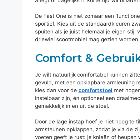
aflegt of dagelijks in korte tijd wil bijladen
De Fast One is niet zomaar een ‘functionee
sportief. Kies uit de standaardkleuren zwa
spuiten als je juist helemaal je eigen stijl
driewiel scootmobiel mag gezien worden.
Comfort & Gebru
Je wilt natuurlijk comfortabel kunnen zit
gevuld, met een opklapbare armleuning re
kies dan voor de
comfortstoel
met hogere
instelbaar zijn, én optioneel een draaime
gemakkelijk in en uit de stoel.
Door de lage instap hoef je niet hoog te 
armsteunen opklappen, zodat je via de zij
voeten geeft je rust: je knieën of heupen