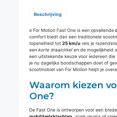
Beschrijving
e For Motion Fast One is een opvallende
comfort biedt dan een traditionele scoot
topsnelheid tot
25 km/u
reis je razendsn
een
korte draaicirkel
en de mogelijkheid 
een uitstekende keuze voor iedereen die 
je nu dagelijks boodschappen doet of gew
scootmobiel van For Motion helpt je overa
Waarom kiezen voo
One?
De Fast One is ontworpen voor een brede
mobiliteitsklachten
, zoals reuma of spie