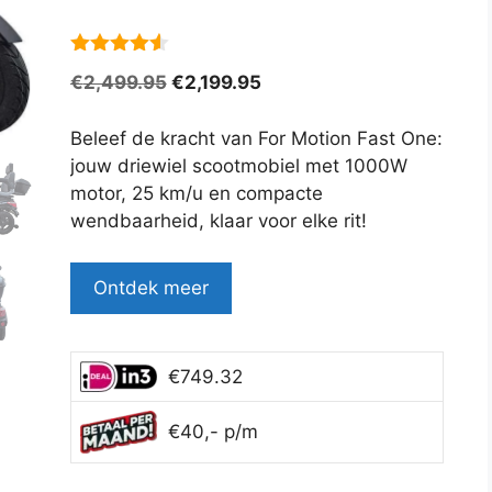
4.5
van 5
Oorspronkelijke
Huidige
€
2,499.95
€
2,199.95
prijs
prijs
was:
is:
Beleef de kracht van For Motion Fast One:
€2,499.95.
€2,199.95.
jouw driewiel scootmobiel met 1000W
motor, 25 km/u en compacte
wendbaarheid, klaar voor elke rit!
Ontdek meer
€749.32
€40,- p/m