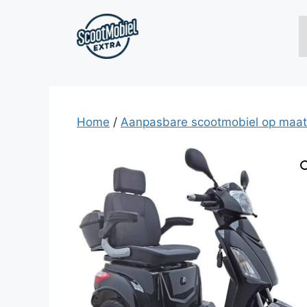
Ga
naar
de
inhoud
Home
/
Aanpasbare scootmobiel op maat