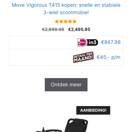
Move Vigorous T415 kopen: snelle en stabiele
3-wiel scootmobiel
4.8
Oorspronkelijke
Huidige
€
2,899.95
€
2,495.95
van 5
prijs
prijs
was:
is:
€847.98
€2,899.95.
€2,495.95.
€45,- p/m
Ontdek meer
AANBIEDING!