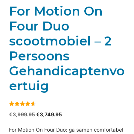
For Motion On
Four Duo
scootmobiel – 2
Persoons
Gehandicaptenvo
ertuig
4.6
van 5
Oorspronkelijke
Huidige
€
3,999.95
€
3,749.95
prijs
prijs
was:
is:
For Motion On Four Duo: ga samen comfortabel