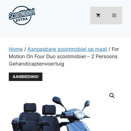
Ga
naar
Menu
de
inhoud
Home
/
Aanpasbare scootmobiel op maat
/ For
Motion On Four Duo scootmobiel – 2 Persoons
Gehandicaptenvoertuig
AANBIEDING!