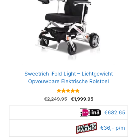
Sweetrich iFold Light – Lichtgewicht
Opvouwbare Elektrische Rolstoel
4.8
Oorspronkelijke
Huidige
€
2,249.95
€
1,999.95
van 5
prijs
prijs
was:
is:
€682.65
€2,249.95.
€1,999.95.
€36,- p/m