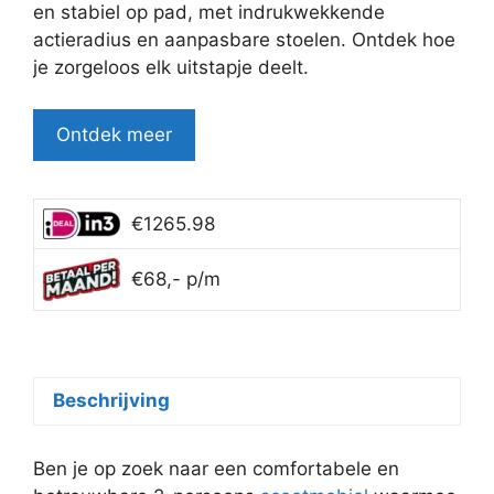
€3,999.95.
€3,749.95.
en stabiel op pad, met indrukwekkende
actieradius en aanpasbare stoelen. Ontdek hoe
je zorgeloos elk uitstapje deelt.
Ontdek meer
€1265.98
€68,- p/m
Beschrijving
Ben je op zoek naar een comfortabele en