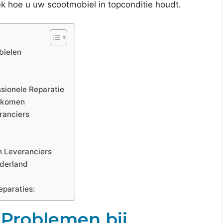
ek hoe u uw scootmobiel in topconditie houdt.
bielen
ssionele Reparatie
rkomen
ranciers
n Leveranciers
ederland
eparaties:
Problemen bij