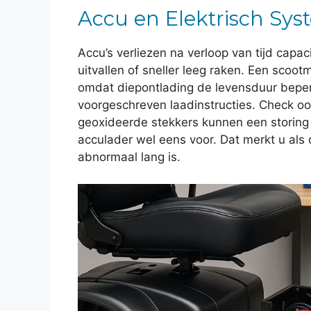
Accu en Elektrisch Sy
Accu’s verliezen na verloop van tijd capa
uitvallen of sneller leeg raken. Een scootm
omdat diepontlading de levensduur beperk
voorgeschreven laadinstructies. Check oo
geoxideerde stekkers kunnen een storing
acculader wel eens voor. Dat merkt u als d
abnormaal lang is.