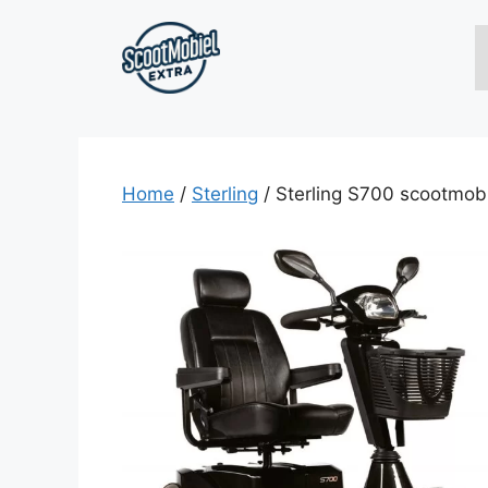
Ga
naar
de
inhoud
Home
/
Sterling
/ Sterling S700 scootmob