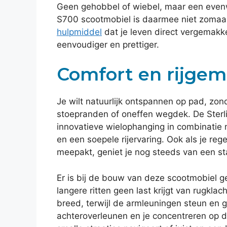
Geen gehobbel of wiebel, maar een evenwi
S700 scootmobiel is daarmee niet zomaar
hulpmiddel
dat je leven direct vergemakkel
eenvoudiger en prettiger.
Comfort en rijgema
Je wilt natuurlijk ontspannen op pad, zon
stoepranden of oneffen wegdek. De Sterli
innovatieve wielophanging in combinatie
en een soepele rijervaring. Ook als je reg
meepakt, geniet je nog steeds van een sta
Er is bij de bouw van deze scootmobiel gel
langere ritten geen last krijgt van rugklac
breed, terwijl de armleuningen steun en 
achteroverleunen en je concentreren op de 