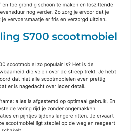
f en toe grondig schoon te maken en loszittende
levensduur nog verder. Zo zorg je ervoor dat je
ft je vervoersmaatje er fris en verzorgd uitzien.
ling S700 scootmobiel
00 scootmobiel zo populair is? Het is de
wbaarheid die velen over de streep trekt. Je hebt
oord dat niet alle scootmobielen even prettig
 dat er is nagedacht over ieder detail.
frame: alles is afgestemd op optimaal gebruik. En
estelde vering rijd je zonder ongemakken.
ties en pijntjes tijdens langere ritten. Je ervaart
eze scootmobiel ligt stabiel op de weg en reageert
d schakelt.