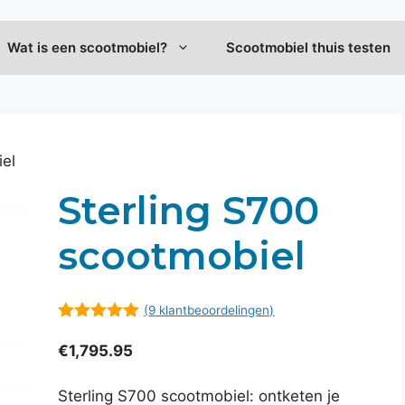
Wat is een scootmobiel?
Scootmobiel thuis testen
iel
Sterling S700
scootmobiel
(
9
klantbeoordelingen)
4.9
van 5
€
1,795.95
Sterling S700 scootmobiel: ontketen je