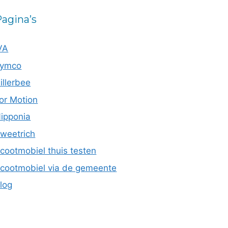
agina’s
VA
ymco
illerbee
or Motion
ipponia
weetrich
cootmobiel thuis testen
cootmobiel via de gemeente
log