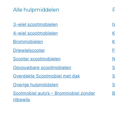
Alle hulpmiddelen
P
3-wiel scootmobielen
I
4-wiel scootmobielen
K
Brommobielen
K
Driewielscooter
F
Scooter scootmobielen
N
Opvouwbare scootmobielen
S
Overdekte Scootmobiel met dak
S
Overige hulpmiddelen
S
Sootmobiel auto’s – Brommobiel zonder
B
rijbewijs