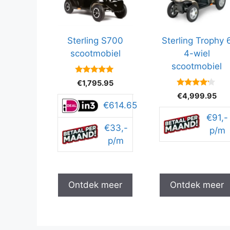
Sterling S700
Sterling Trophy 
scootmobiel
4-wiel
scootmobiel
4.9
€
1,795.95
van 5
4
€
4,999.95
van 5
€614.65
€91,-
€33,-
p/m
p/m
Ontdek meer
Ontdek meer