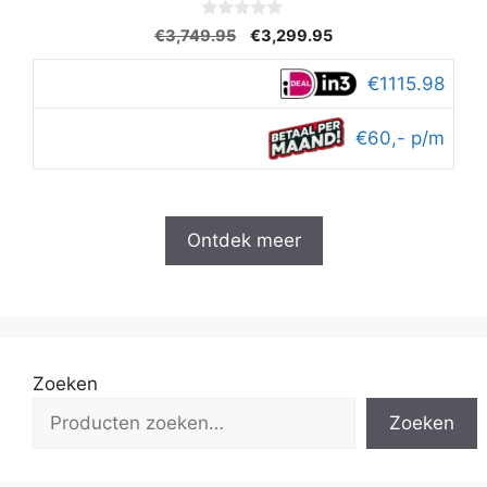
0
Oorspronkelijke
Huidige
€
3,749.95
€
3,299.95
v
prijs
prijs
a
n
was:
is:
€1115.98
5
€3,749.95.
€3,299.95.
€60,- p/m
Ontdek meer
Zoeken
Zoeken