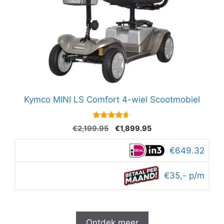
Kymco MINI LS Comfort 4-wiel Scootmobiel
4.5
Oorspronkelijke
Huidige
€
2,199.95
€
1,899.95
van 5
prijs
prijs
was:
is:
€649.32
€2,199.95.
€1,899.95.
€35,- p/m
Ontdek meer