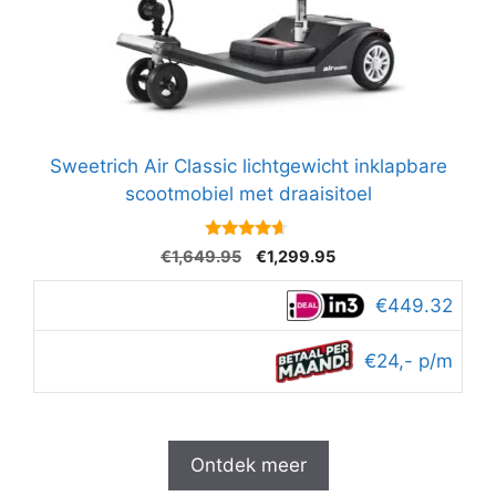
Sweetrich Air Classic lichtgewicht inklapbare
scootmobiel met draaisitoel
4.5
Oorspronkelijke
Huidige
€
1,649.95
€
1,299.95
van 5
prijs
prijs
was:
is:
€449.32
€1,649.95.
€1,299.95.
€24,- p/m
Ontdek meer