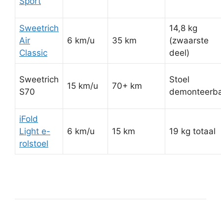
Sport
Sweetrich
14,8 kg
Air
6 km/u
35 km
(zwaarste
Classic
deel)
Sweetrich
Stoel
15 km/u
70+ km
S70
demonteerb
iFold
Light e-
6 km/u
15 km
19 kg totaal
rolstoel