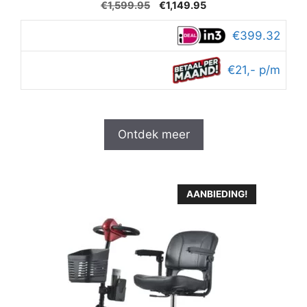
4
Oorspronkelijke
Huidige
€
1,599.95
€
1,149.95
van 5
prijs
prijs
was:
is:
€399.32
€1,599.95.
€1,149.95.
€21,- p/m
Ontdek meer
AANBIEDING!