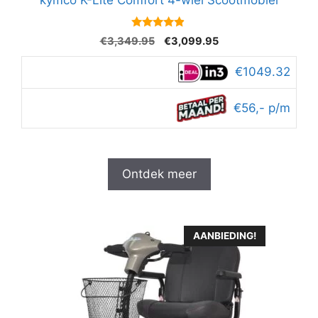
kymco K-Lite Comfort 4-wiel Scootmobiel
4.7
Oorspronkelijke
Huidige
€
3,349.95
€
3,099.95
van 5
prijs
prijs
was:
is:
€1049.32
€3,349.95.
€3,099.95.
€56,- p/m
Ontdek meer
AANBIEDING!