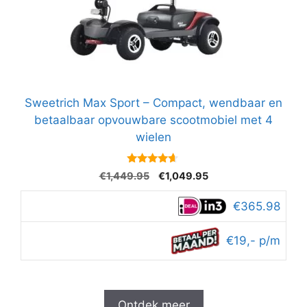
Sweetrich Max Sport – Compact, wendbaar en
betaalbaar opvouwbare scootmobiel met 4
wielen
4.5
Oorspronkelijke
Huidige
€
1,449.95
€
1,049.95
van 5
prijs
prijs
was:
is:
€365.98
€1,449.95.
€1,049.95.
€19,- p/m
Ontdek meer