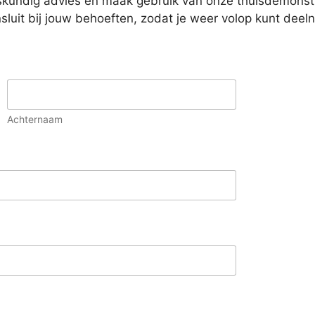
kundig advies en maak gebruik van onze thuisdemonstra
sluit bij jouw behoeften, zodat je weer volop kunt dee
Achternaam