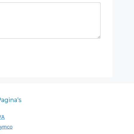
agina’s
VA
ymco