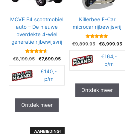
MOVE E4 scootmobiel
Killerbee E-Car
auto – De nieuwe
microcar rijbewijsvrij
overdekte 4-wiel
generatie rijbewijsvrij
4.9
Oorspronkelijke
Huidi
€
9,899.95
€
8,999.95
van 5
prijs
prijs
was:
€164,-
is:
4.4
Oorspronkelijke
Huidige
€
8,199.95
€
7,699.95
van 5
€9,899.95.
€8,99
p/m
prijs
prijs
was:
€140,-
is:
€8,199.95.
€7,699.95.
p/m
Ontdek meer
Ontdek meer
AANBIEDING!