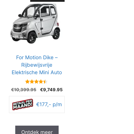
For Motion Dike –
Rijbewijsvrije
Elektrische Mini Auto
4.3
Oorspronkelijke
Huidige
€
10,399.95
€
9,749.95
van 5
prijs
prijs
was:
is:
€177,- p/m
€10,399.95.
€9,749.95.
Ontdek meer