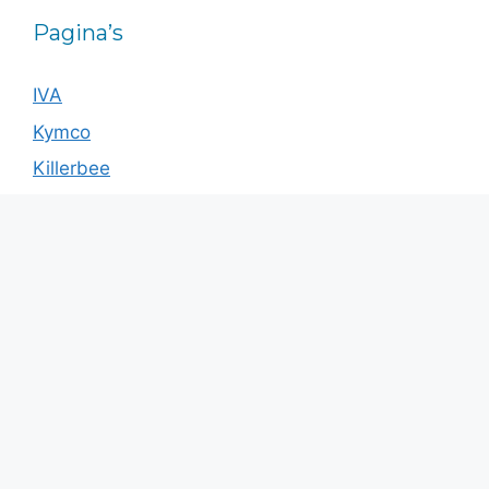
Pagina’s
IVA
Kymco
Killerbee
For Motion
Nipponia
Sweetrich
Scootmobiel thuis testen
Scootmobiel via de gemeente
Blog
Over ons
|
Sitemap