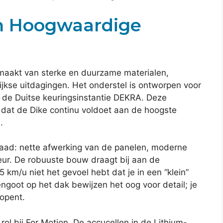
n Hoogwaardige
maakt van sterke en duurzame materialen,
jkse uitdagingen. Het onderstel is ontworpen voor
r de Duitse keuringsinstantie DEKRA. Deze
n dat de Dike continu voldoet aan de hoogste
.
raad: nette afwerking van de panelen, moderne
ieur. De robuuste bouw draagt bij aan de
5 km/u niet het gevoel hebt dat je in een “klein”
engoot op het dak bewijzen het oog voor detail; je
 opent.
ol bij For Motion. De accucellen in de Lithium-