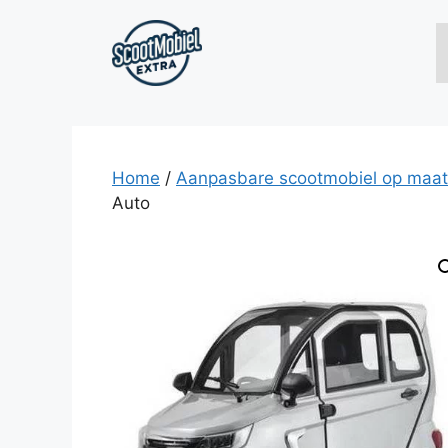
Ga
naar
de
inhoud
Home
/
Aanpasbare scootmobiel op maat
Auto