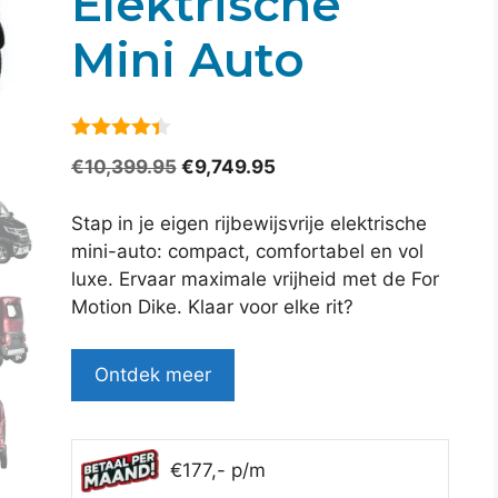
Elektrische
Mini Auto
4.3
van 5
Oorspronkelijke
Huidige
€
10,399.95
€
9,749.95
prijs
prijs
was:
is:
Stap in je eigen rijbewijsvrije elektrische
€10,399.95.
€9,749.95.
mini-auto: compact, comfortabel en vol
luxe. Ervaar maximale vrijheid met de For
Motion Dike. Klaar voor elke rit?
Ontdek meer
€177,- p/m