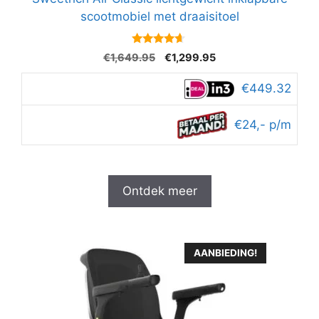
scootmobiel met draaisitoel
4.5
Oorspronkelijke
Huidige
€
1,649.95
€
1,299.95
van 5
prijs
prijs
was:
is:
€449.32
€1,649.95.
€1,299.95.
€24,- p/m
Ontdek meer
AANBIEDING!