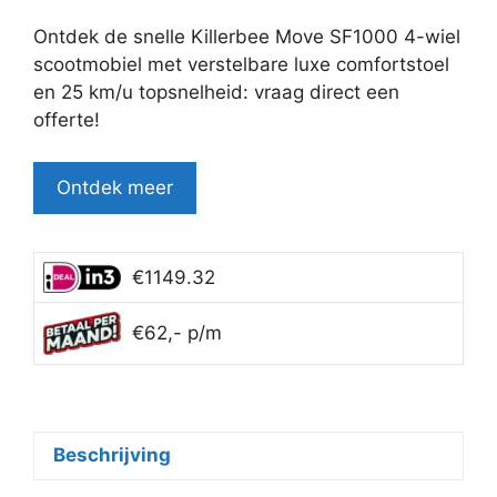
prijs
prijs
was:
is:
Ontdek de snelle Killerbee Move SF1000 4-wiel
€3,999.95.
€3,399.95.
scootmobiel met verstelbare luxe comfortstoel
en 25 km/u topsnelheid: vraag direct een
offerte!
Ontdek meer
€1149.32
€62,- p/m
Beschrijving