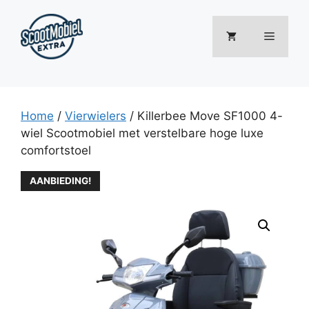
Ga
naar
Menu
de
inhoud
Home
/
Vierwielers
/ Killerbee Move SF1000 4-
wiel Scootmobiel met verstelbare hoge luxe
comfortstoel
AANBIEDING!