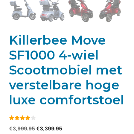
Killerbee Move
SF1000 4-wiel
Scootmobiel met
verstelbare hoge
luxe comfortstoel
4
van 5
Oorspronkelijke
Huidige
€
3,999.95
€
3,399.95