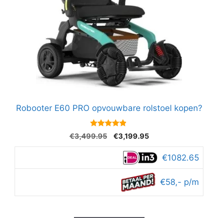
Robooter E60 PRO opvouwbare rolstoel kopen?
4.7
Oorspronkelijke
Huidige
€
3,499.95
€
3,199.95
van 5
prijs
prijs
was:
is:
€1082.65
€3,499.95.
€3,199.95.
€58,- p/m