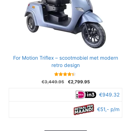
For Motion Triflex – scootmobiel met modern
retro design
4.2
Oorspronkelijke
Huidige
€
3,449.95
€
2,799.95
van 5
prijs
prijs
was:
is:
€949.32
€3,449.95.
€2,799.95.
€51,- p/m