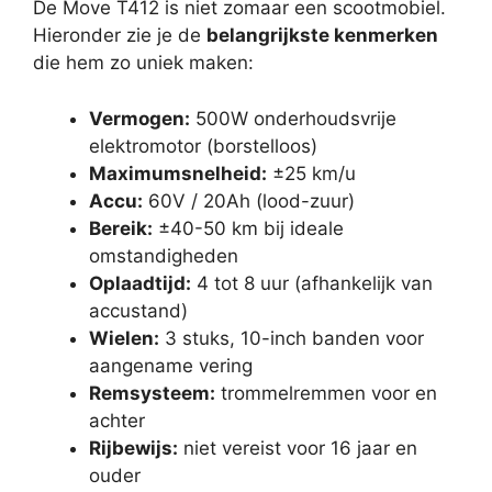
De Move T412 is niet zomaar een scootmobiel.
Hieronder zie je de
belangrijkste kenmerken
die hem zo uniek maken:
Vermogen:
500W onderhoudsvrije
elektromotor (borstelloos)
Maximumsnelheid:
±25 km/u
Accu:
60V / 20Ah (lood-zuur)
Bereik:
±40-50 km bij ideale
omstandigheden
Oplaadtijd:
4 tot 8 uur (afhankelijk van
accustand)
Wielen:
3 stuks, 10-inch banden voor
aangename vering
Remsysteem:
trommelremmen voor en
achter
Rijbewijs:
niet vereist voor 16 jaar en
ouder