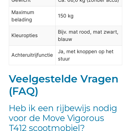
Gewicht
Ca. 68,6 kg (zonder accu)
Maximum
150 kg
belading
Bijv. mat rood, mat zwart,
Kleuropties
blauw
Ja, met knoppen op het
Achteruitrijfunctie
stuur
Veelgestelde Vragen
(FAQ)
Heb ik een rijbewijs nodig
voor de Move Vigorous
T412 scootmobiel?