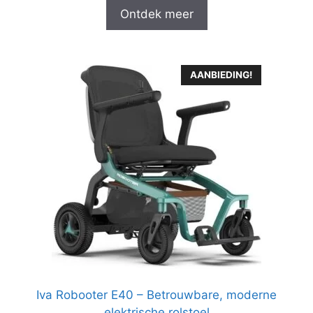
Ontdek meer
AANBIEDING!
Iva Robooter E40 – Betrouwbare, moderne
elektrische rolstoel