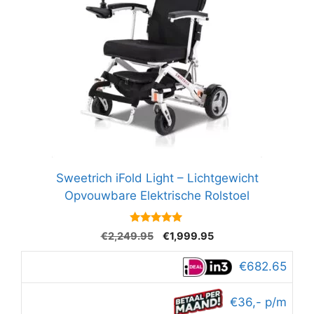
Sweetrich iFold Light – Lichtgewicht
Opvouwbare Elektrische Rolstoel
4.8
Oorspronkelijke
Huidige
€
2,249.95
€
1,999.95
van 5
prijs
prijs
was:
is:
€682.65
€2,249.95.
€1,999.95.
€36,- p/m