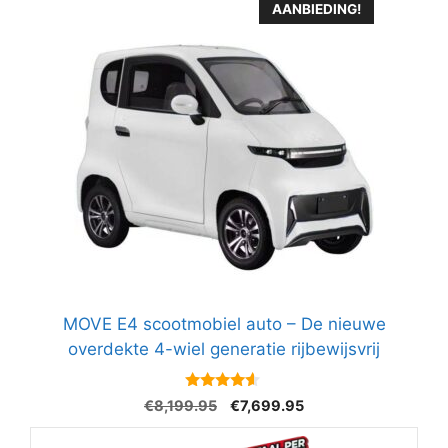
AANBIEDING!
MOVE E4 scootmobiel auto – De nieuwe
overdekte 4-wiel generatie rijbewijsvrij
4.4
Oorspronkelijke
Huidige
€
8,199.95
€
7,699.95
van 5
prijs
prijs
was:
is: