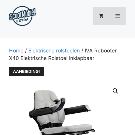
Ga
naar
Menu
de
inhoud
Home
/
Elektrische rolstoelen
/ IVA Robooter
X40 Elektrische Rolstoel Inklapbaar
AANBIEDING!