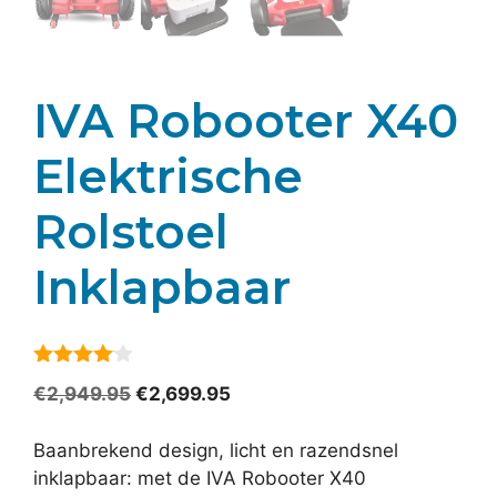
IVA Robooter X40
Elektrische
Rolstoel
Inklapbaar
4
van 5
Oorspronkelijke
Huidige
€
2,949.95
€
2,699.95
prijs
prijs
was:
is:
Baanbrekend design, licht en razendsnel
€2,949.95.
€2,699.95.
inklapbaar: met de IVA Robooter X40