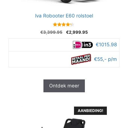
Iva Robooter E60 rolstoel
4.1
Oorspronkelijke
Huidige
€
3,399.95
€
2,999.95
van 5
prijs
prijs
was:
is:
€1015.98
€3,399.95.
€2,999.95.
€55,- p/m
Ontdek meer
AANBIEDING!