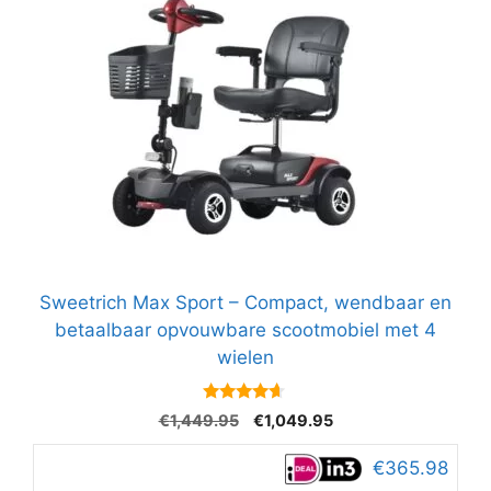
Sweetrich Max Sport – Compact, wendbaar en
betaalbaar opvouwbare scootmobiel met 4
wielen
4.5
Oorspronkelijke
Huidige
€
1,449.95
€
1,049.95
van 5
prijs
prijs
was:
is:
€365.98
€1,449.95.
€1,049.95.