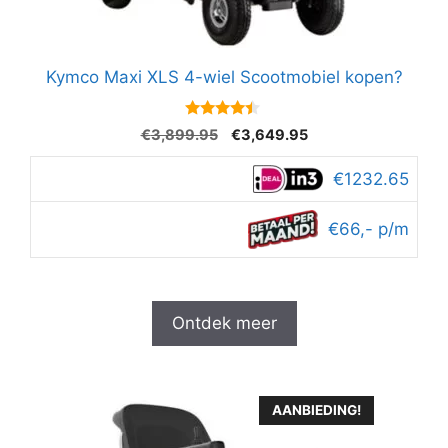
Kymco Maxi XLS 4-wiel Scootmobiel kopen?
4.3
Oorspronkelijke
Huidige
€
3,899.95
€
3,649.95
van 5
prijs
prijs
was:
is:
€1232.65
€3,899.95.
€3,649.95.
€66,- p/m
Ontdek meer
AANBIEDING!