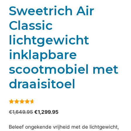
Sweetrich Air
Classic
lichtgewicht
inklapbare
scootmobiel met
draaisitoel
4.5
van 5
Oorspronkelijke
Huidige
€
1,649.95
€
1,299.95
prijs
prijs
was:
is:
Beleef ongekende vrijheid met de lichtgewicht,