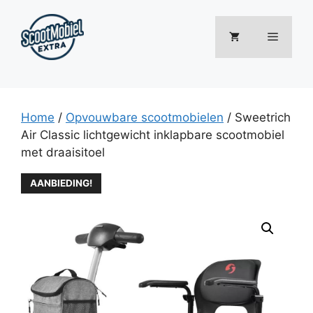
Ga
naar
Menu
de
inhoud
Home
/
Opvouwbare scootmobielen
/ Sweetrich
Air Classic lichtgewicht inklapbare scootmobiel
met draaisitoel
AANBIEDING!