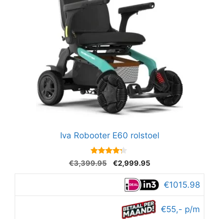
Iva Robooter E60 rolstoel
4.1
Oorspronkelijke
Huidige
€
3,399.95
€
2,999.95
van 5
prijs
prijs
was:
is:
€1015.98
€3,399.95.
€2,999.95.
€55,- p/m