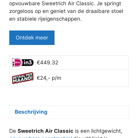
€1,649.95.
€1,299.95.
opvouwbare Sweetrich Air Classic. Je springt
zorgeloos op en geniet van de draaibare stoel
en stabiele rijeigenschappen.
Ontdek meer
€449.32
€24,- p/m
Beschrijving
De
Sweetrich Air Classic
is een lichtgewicht,