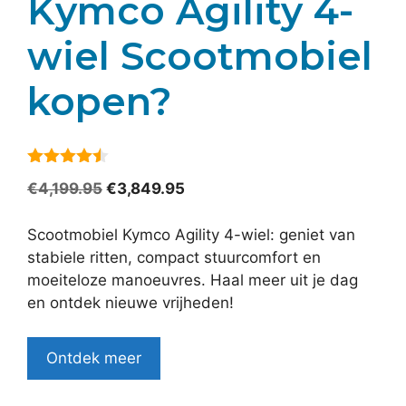
Kymco Agility 4-
wiel Scootmobiel
kopen?
4.4
van 5
Oorspronkelijke
Huidige
€
4,199.95
€
3,849.95
prijs
prijs
was:
is:
Scootmobiel Kymco Agility 4-wiel: geniet van
€4,199.95.
€3,849.95.
stabiele ritten, compact stuurcomfort en
moeiteloze manoeuvres. Haal meer uit je dag
en ontdek nieuwe vrijheden!
Ontdek meer