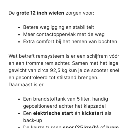
De
grote 12 inch wielen
zorgen voor:
Betere wegligging en stabiliteit
Meer contactoppervlak met de weg
Extra comfort bij het nemen van bochten
Wat betreft remsysteem is er een schijfrem vóór
en een trommelrem achter. Samen met het lage
gewicht van circa 92,5 kg kun je de scooter snel
en gecontroleerd tot stilstand brengen.
Daarnaast is er:
Een brandstoftank van 5 liter, handig
gepositioneerd achter het klapzadel
Een
elektrische start
én
kickstart
als
back-up
De keuze tussen
snor (25 km/h)
of
brom