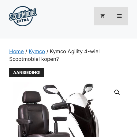
Ga
naar
Menu
de
inhoud
Home
/
Kymco
/ Kymco Agility 4-wiel
Scootmobiel kopen?
AANBIEDING!