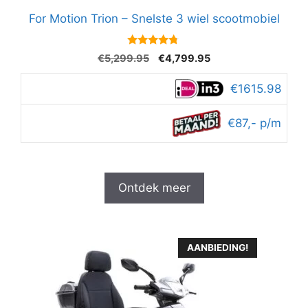
For Motion Trion – Snelste 3 wiel scootmobiel
4.6
Oorspronkelijke
Huidige
€
5,299.95
€
4,799.95
van 5
prijs
prijs
was:
is:
€1615.98
€5,299.95.
€4,799.95.
€87,- p/m
Ontdek meer
AANBIEDING!