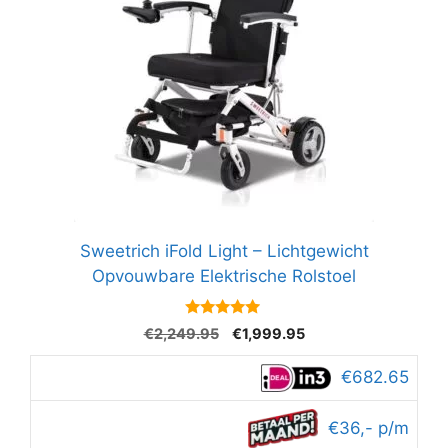
Sweetrich iFold Light – Lichtgewicht
Opvouwbare Elektrische Rolstoel
4.8
Oorspronkelijke
Huidige
€
2,249.95
€
1,999.95
van 5
prijs
prijs
was:
is:
€682.65
€2,249.95.
€1,999.95.
€36,- p/m