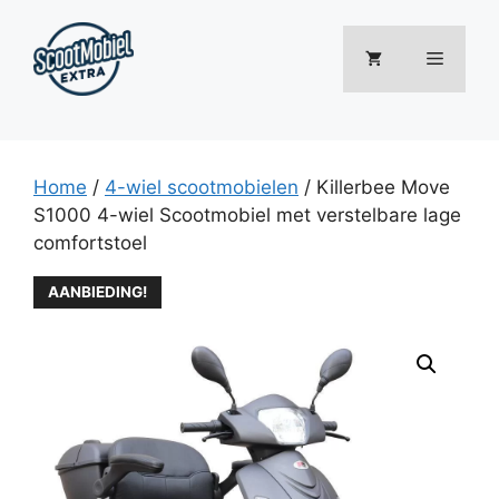
Ga
naar
Menu
de
inhoud
Home
/
4-wiel scootmobielen
/ Killerbee Move
S1000 4-wiel Scootmobiel met verstelbare lage
comfortstoel
AANBIEDING!