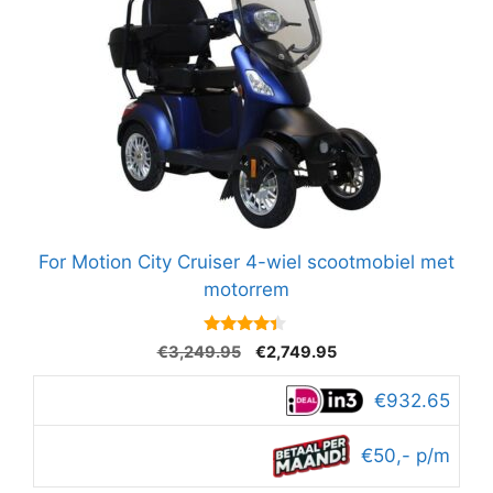
For Motion City Cruiser 4-wiel scootmobiel met
motorrem
4.2
Oorspronkelijke
Huidige
€
3,249.95
€
2,749.95
van 5
prijs
prijs
was:
is:
€932.65
€3,249.95.
€2,749.95.
€50,- p/m