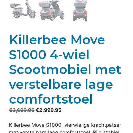
Killerbee Move
S1000 4-wiel
Scootmobiel met
verstelbare lage
comfortstoel
Oorspronkelijke
Huidige
€
3,699.95
€
2,999.95
prijs
prijs
was:
is:
Killerbee Move S1000: vierwielige krachtpatser
€3,699.95.
€2,999.95.
met verstelbare lage comfortstoel. Rijd stabiel