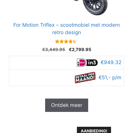
For Motion Triflex – scootmobiel met modern
retro design
4.2
Oorspronkelijke
Huidige
€
3,449.95
€
2,799.95
van 5
prijs
prijs
was:
is:
€949.32
€3,449.95.
€2,799.95.
€51,- p/m
Ontdek meer
AANBIEDING!