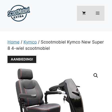
Ga
naar
Menu
de
inhoud
Home
/
Kymco
/ Scootmobiel Kymco New Super
8 4-wiel scootmobiel
AANBIEDING!