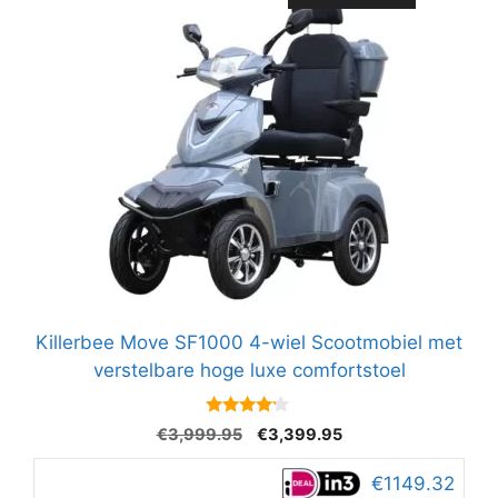
Killerbee Move SF1000 4-wiel Scootmobiel met
verstelbare hoge luxe comfortstoel
4
Oorspronkelijke
Huidige
€
3,999.95
€
3,399.95
van 5
prijs
prijs
was:
is:
€1149.32