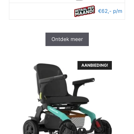
€3,999.95.
€3,399.95.
€62,- p/m
Ontdek meer
AANBIEDING!