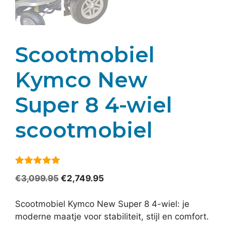
Scootmobiel
Kymco New
Super 8 4-wiel
scootmobiel
5
van 5
Oorspronkelijke
Huidige
€
3,099.95
€
2,749.95
prijs
prijs
was:
is:
Scootmobiel Kymco New Super 8 4-wiel: je
€3,099.95.
€2,749.95.
moderne maatje voor stabiliteit, stijl en comfort.