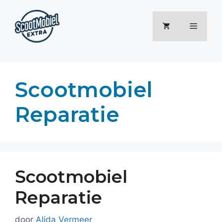
Ga
naar
Menu
de
inhoud
Scootmobiel
Reparatie
Scootmobiel
Reparatie
door
Alida Vermeer