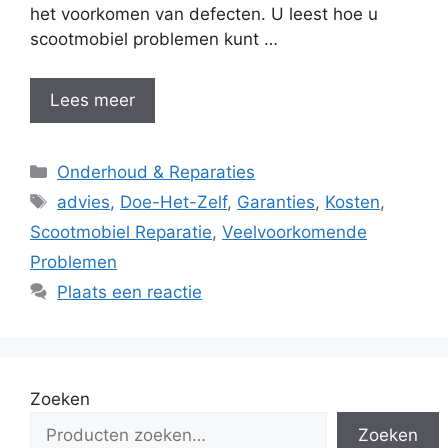
het voorkomen van defecten. U leest hoe u
scootmobiel problemen kunt …
Lees meer
Categorieën
Onderhoud & Reparaties
Tags
advies
,
Doe-Het-Zelf
,
Garanties
,
Kosten
,
Scootmobiel Reparatie
,
Veelvoorkomende
Problemen
Plaats een reactie
Zoeken
Zoeken