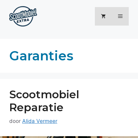
Ga
naar
Menu
de
inhoud
Garanties
Scootmobiel
Reparatie
door
Alida Vermeer