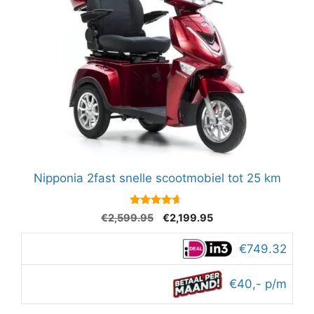
Nipponia 2fast snelle scootmobiel tot 25 km
4.5
Oorspronkelijke
Huidige
€
2,599.95
€
2,199.95
van 5
prijs
prijs
was:
is:
€749.32
€2,599.95.
€2,199.95.
€40,- p/m