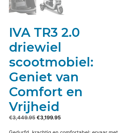
IVA TR3 2.0
driewiel
scootmobiel:
Geniet van
Comfort en
Vrijheid
Oorspronkelijke
Huidige
€
3,449.95
€
3,199.95
prijs
prijs
was:
is:
Gedurfd, krachtig en comfortabel: ervaar met