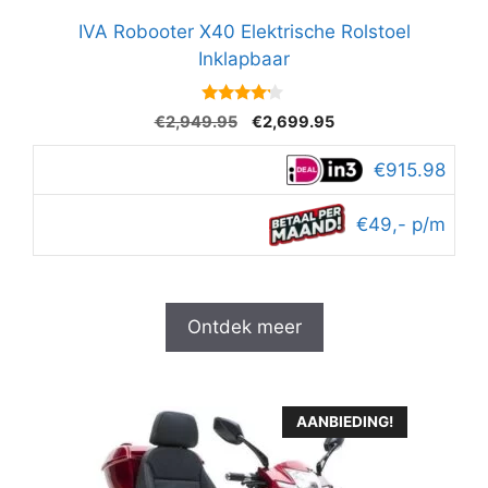
IVA Robooter X40 Elektrische Rolstoel
Inklapbaar
4
Oorspronkelijke
Huidige
€
2,949.95
€
2,699.95
van 5
prijs
prijs
was:
is:
€915.98
€2,949.95.
€2,699.95.
€49,- p/m
Ontdek meer
AANBIEDING!