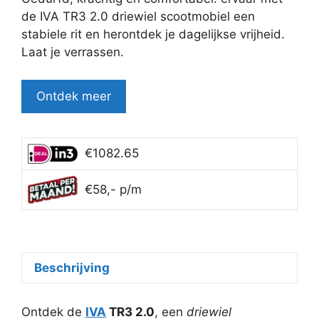
€3,449.95.
€3,199.95.
de IVA TR3 2.0 driewiel scootmobiel een
stabiele rit en herontdek je dagelijkse vrijheid.
Laat je verrassen.
Ontdek meer
€1082.65
€58,- p/m
Beschrijving
Ontdek de
IVA
TR3 2.0
, een
driewiel