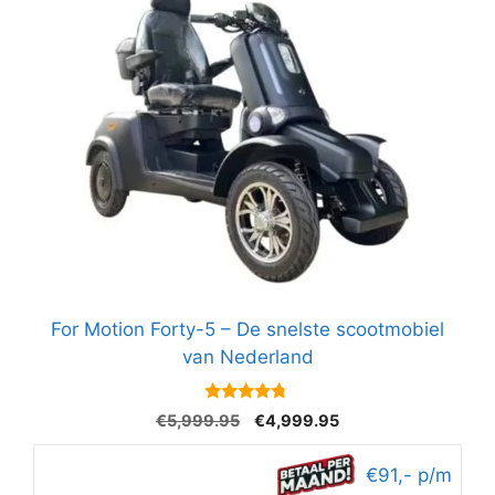
For Motion Forty-5 – De snelste scootmobiel
van Nederland
4.6
Oorspronkelijke
Huidige
€
5,999.95
€
4,999.95
van 5
prijs
prijs
was:
is:
€91,- p/m
€5,999.95.
€4,999.95.