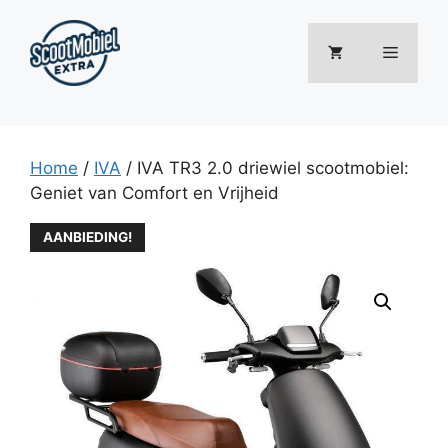
Ga
naar
Menu
de
inhoud
Home
/
IVA
/ IVA TR3 2.0 driewiel scootmobiel:
Geniet van Comfort en Vrijheid
AANBIEDING!