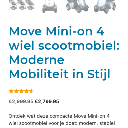
Move Mini-on 4
wiel scootmobiel:
Moderne
Mobiliteit in Stijl
4.4
van 5
Oorspronkelijke
Huidige
€
2,999.95
€
2,799.95
prijs
prijs
was:
is:
Ontdek wat deze compacte Move Mini-on 4
€2,999.95.
€2,799.95.
wiel scootmobiel voor je doet: modern, stabiel