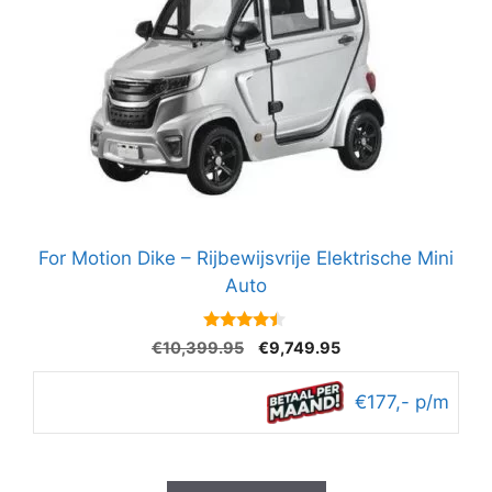
For Motion Dike – Rijbewijsvrije Elektrische Mini
Auto
4.3
Oorspronkelijke
Huidige
€
10,399.95
€
9,749.95
van 5
prijs
prijs
was:
is:
€177,- p/m
€10,399.95.
€9,749.95.