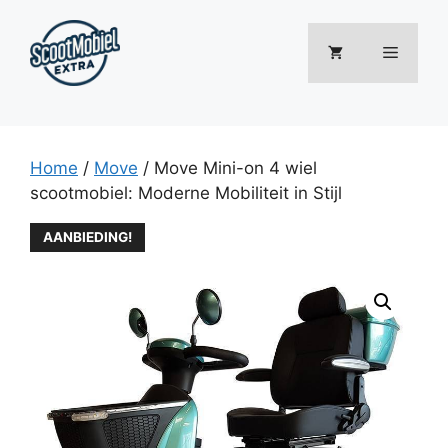
Ga
naar
Menu
de
inhoud
Home
/
Move
/ Move Mini-on 4 wiel
scootmobiel: Moderne Mobiliteit in Stijl
AANBIEDING!