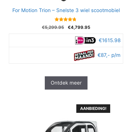
For Motion Trion – Snelste 3 wiel scootmobiel
4.6
Oorspronkelijke
Huidige
€
5,299.95
€
4,799.95
van 5
prijs
prijs
was:
is:
€1615.98
€5,299.95.
€4,799.95.
€87,- p/m
Ontdek meer
AANBIEDING!