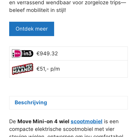
en verrassend wendbaar voor zorgeloze trips—
beleef mobiliteit in stijl!
Ontdek meer
€949.32
€51,- p/m
Beschrijving
De
Move Mini-on 4 wiel
scootmobiel
is een
compacte elektrische scootmobiel met vier
stevige wielen, ontworpen om jou comfortabel