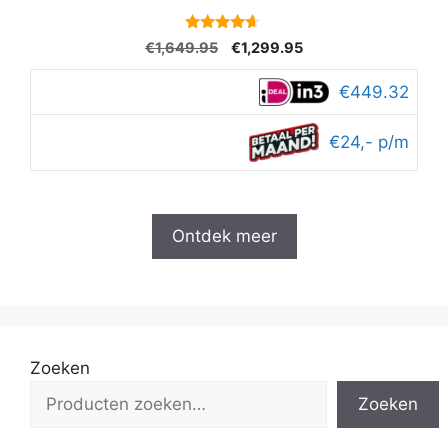
4.5
Oorspronkelijke
Huidige
€
1,649.95
€
1,299.95
van 5
prijs
prijs
was:
is:
€449.32
€1,649.95.
€1,299.95.
€24,- p/m
Ontdek meer
Zoeken
Zoeken