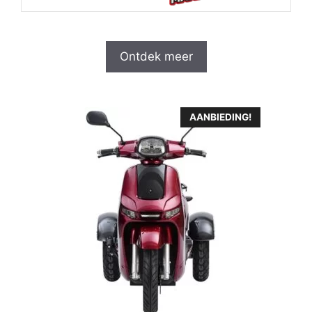
€7,949.95.
€7,199.95.
Ontdek meer
AANBIEDING!