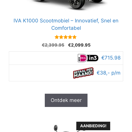
IVA K1000 Scootmobiel – Innovatief, Snel en
Comfortabel
4.8
Oorspronkelijke
Huidige
€
2,399.95
€
2,099.95
van 5
prijs
prijs
was:
is:
€715.98
€2,399.95.
€2,099.95.
€38,- p/m
Ontdek meer
AANBIEDING!