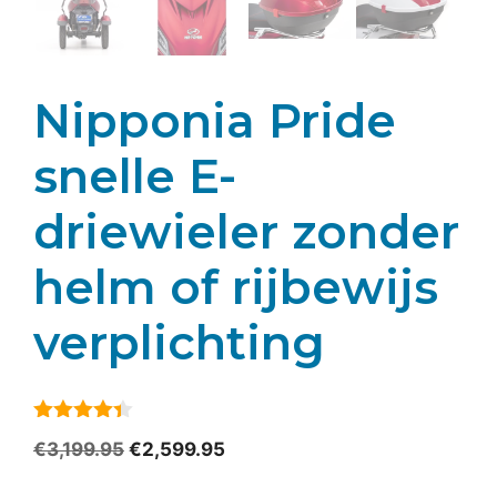
Nipponia Pride
snelle E-
driewieler zonder
helm of rijbewijs
verplichting
4.3
van 5
Oorspronkelijke
Huidige
€
3,199.95
€
2,599.95
prijs
prijs