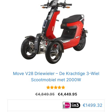
Move V28 Driewieler – De Krachtige 3-Wiel
Scootmobiel met 2000W
5
Oorspronkelijke
Huidige
€
4,849.95
€
4,449.95
van 5
prijs
prijs
was:
is:
€1499.32
€4,849.95.
€4,449.95.