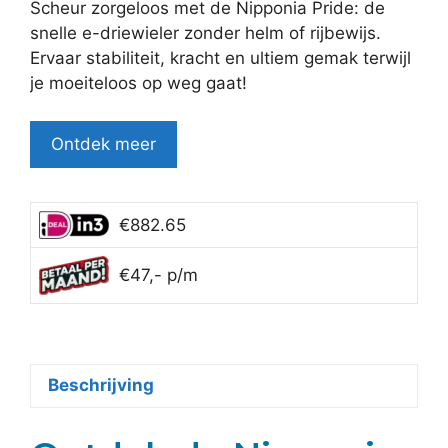
was:
is:
Scheur zorgeloos met de Nipponia Pride: de
€3,199.95.
€2,599.95.
snelle e-driewieler zonder helm of rijbewijs.
Ervaar stabiliteit, kracht en ultiem gemak terwijl
je moeiteloos op weg gaat!
Ontdek meer
€882.65
€47,- p/m
Beschrijving