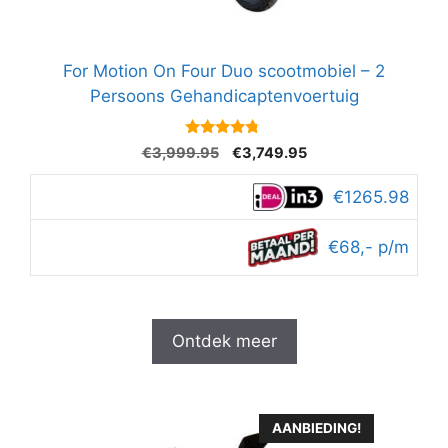
For Motion On Four Duo scootmobiel – 2
Persoons Gehandicaptenvoertuig
4.6
Oorspronkelijke
Huidige
€
3,999.95
€
3,749.95
van 5
prijs
prijs
was:
is:
€1265.98
€3,999.95.
€3,749.95.
€68,- p/m
Ontdek meer
AANBIEDING!