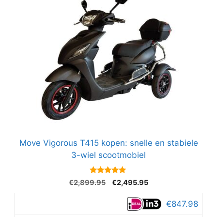
Move Vigorous T415 kopen: snelle en stabiele
3-wiel scootmobiel
4.8
Oorspronkelijke
Huidige
€
2,899.95
€
2,495.95
van 5
prijs
prijs
was:
is:
€847.98
€2,899.95.
€2,495.95.