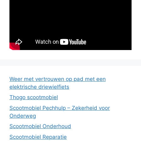
Weer met vertrouwen op pad met een
elektrische driewielfiets
Thogo scootmobiel
Scootmobiel Pechhulp – Zekerheid voor
Onderweg
Scootmobiel Onderhoud
Scootmobiel Reparatie