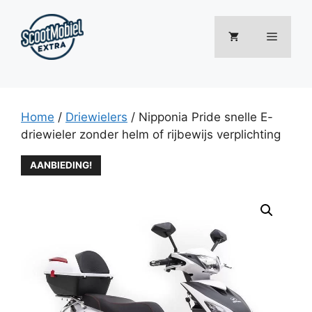
Ga
naar
Menu
de
inhoud
Home
/
Driewielers
/ Nipponia Pride snelle E-
driewieler zonder helm of rijbewijs verplichting
AANBIEDING!