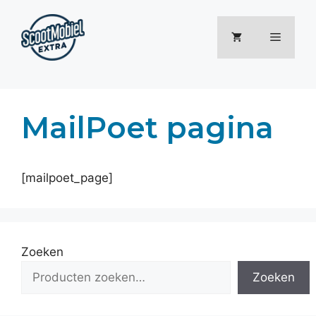
Ga
naar
Menu
de
inhoud
MailPoet pagina
[mailpoet_page]
Zoeken
Zoeken