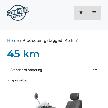
Ga
naar
Menu
de
inhoud
Home
/ Producten getagged “45 km”
45 km
Enig resultaat