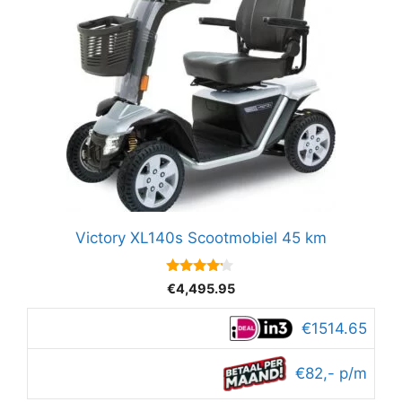
Victory XL140s Scootmobiel 45 km
4
€
4,495.95
van 5
€1514.65
€82,- p/m