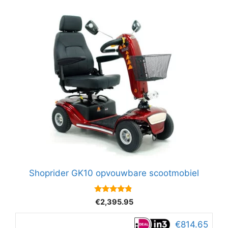
Shoprider GK10 opvouwbare scootmobiel
4.67
€
2,395.95
van 5
€814.65