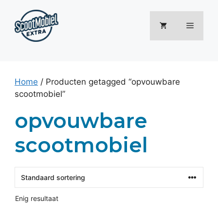
Ga
naar
Menu
de
inhoud
Home
/ Producten getagged “opvouwbare
scootmobiel”
opvouwbare
scootmobiel
Enig resultaat