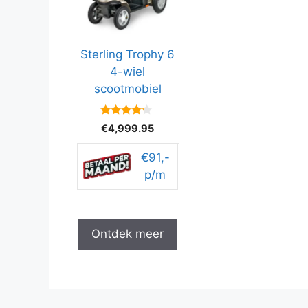
Sterling Trophy 6
4-wiel
scootmobiel
4
€
4,999.95
van 5
€91,-
p/m
Ontdek meer