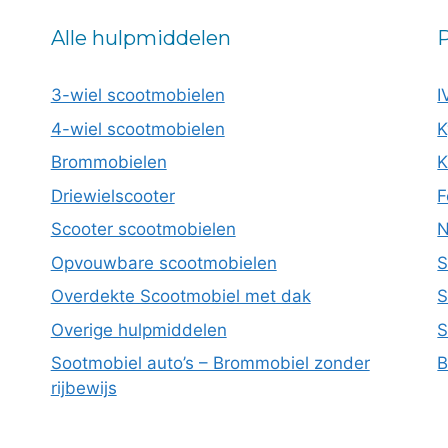
Alle hulpmiddelen
P
3-wiel scootmobielen
I
4-wiel scootmobielen
K
Brommobielen
K
Driewielscooter
F
Scooter scootmobielen
N
Opvouwbare scootmobielen
S
Overdekte Scootmobiel met dak
S
Overige hulpmiddelen
S
Sootmobiel auto’s – Brommobiel zonder
B
rijbewijs