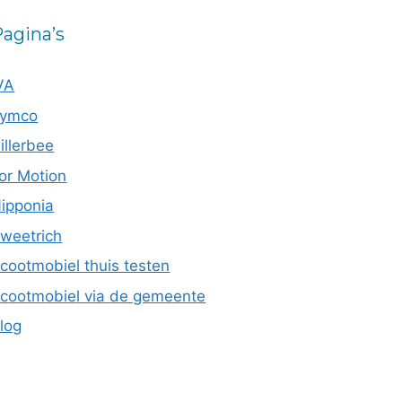
agina’s
VA
ymco
illerbee
or Motion
ipponia
weetrich
cootmobiel thuis testen
cootmobiel via de gemeente
log