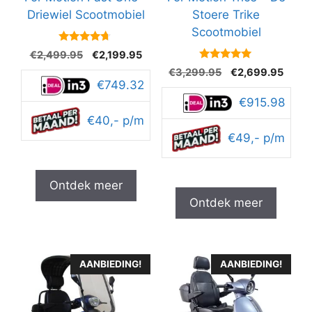
Driewiel Scootmobiel
Stoere Trike
Scootmobiel
4.5
Oorspronkelijke
Huidige
€
2,499.95
€
2,199.95
van 5
prijs
prijs
4.9
Oorspronkelijke
Huidi
€
3,299.95
€
2,699.95
van 5
was:
is:
€749.32
prijs
prijs
€2,499.95.
€2,199.95.
was:
is:
€915.98
€3,299.95.
€2,69
€40,- p/m
€49,- p/m
Ontdek meer
Ontdek meer
AANBIEDING!
AANBIEDING!