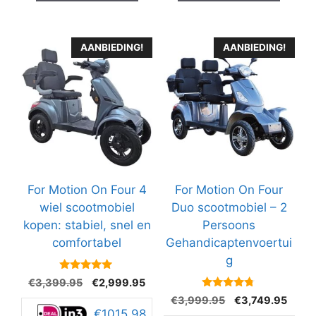
AANBIEDING!
AANBIEDING!
For Motion On Four 4
For Motion On Four
wiel scootmobiel
Duo scootmobiel – 2
kopen: stabiel, snel en
Persoons
comfortabel
Gehandicaptenvoertui
g
5
Oorspronkelijke
Huidige
€
3,399.95
€
2,999.95
van 5
prijs
prijs
4.6
Oorspronkelijke
Huidi
€
3,999.95
€
3,749.95
van 5
was:
is:
€1015.98
prijs
prijs