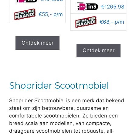
€3,399.95.
€2,999.95.
was:
is:
€1265.98
€3,999.95.
€3,74
€55,- p/m
€68,- p/m
Ontdek meer
Ontdek meer
Shoprider Scootmobiel
Shoprider Scootmobiel is een merk dat bekend
staat om zijn betrouwbare, duurzame en
comfortabele scootmobielen. Ze bieden een
breed scala aan modellen, van compacte,
draagbare scootmobielen tot robuuste, all-