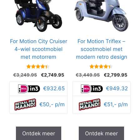
For Motion City Cruiser
For Motion Triflex –
4-wiel scootmobiel
scootmobiel met
met motorrem
modern retro design
4.2
4.2
Oorspronkelijke
Huidige
Oorspronkelijke
Huidi
€
3,249.95
€
2,749.95
€
3,449.95
€
2,799.95
van 5
van 5
prijs
prijs
prijs
prijs
was:
is:
was:
is:
€932.65
€949.32
€3,249.95.
€2,749.95.
€3,449.95.
€2,79
€50,- p/m
€51,- p/m
Ontdek meer
Ontdek meer