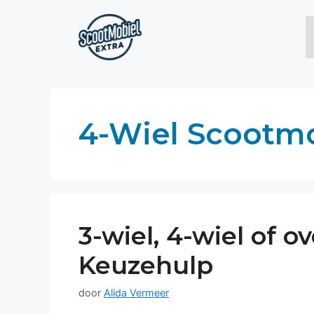
Ga
naar
de
inhoud
4-Wiel Scootm
3-wiel, 4-wiel of 
Keuzehulp
door
Alida Vermeer