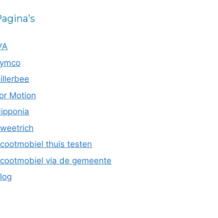
agina’s
VA
ymco
illerbee
or Motion
ipponia
weetrich
cootmobiel thuis testen
cootmobiel via de gemeente
log