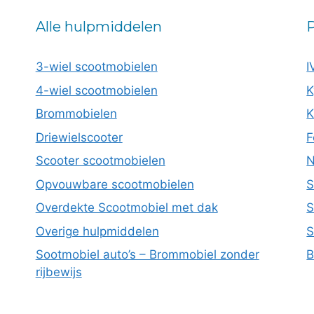
Alle hulpmiddelen
P
3-wiel scootmobielen
I
4-wiel scootmobielen
K
Brommobielen
K
Driewielscooter
F
Scooter scootmobielen
N
Opvouwbare scootmobielen
S
Overdekte Scootmobiel met dak
S
Overige hulpmiddelen
S
Sootmobiel auto’s – Brommobiel zonder
B
rijbewijs