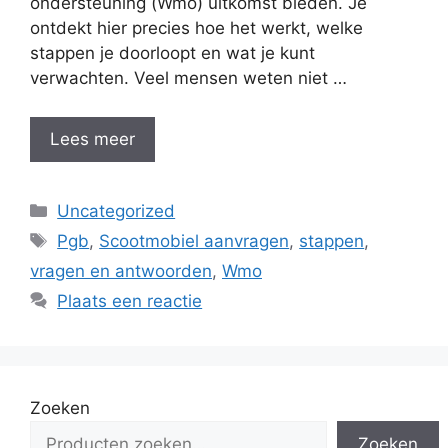
ondersteuning (Wmo) uitkomst bieden. Je
ontdekt hier precies hoe het werkt, welke
stappen je doorloopt en wat je kunt
verwachten. Veel mensen weten niet …
Lees meer
Categorieën
Uncategorized
Tags
Pgb
,
Scootmobiel aanvragen
,
stappen
,
vragen en antwoorden
,
Wmo
Plaats een reactie
Zoeken
Zoeken