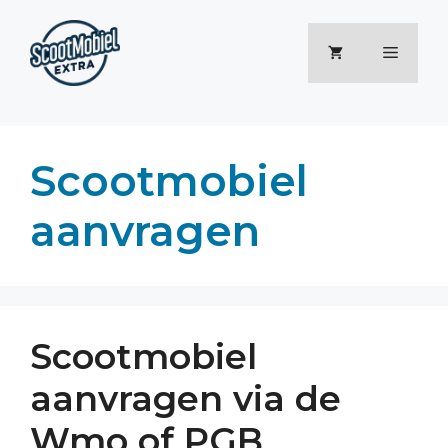
Ga
naar
Menu
de
inhoud
Scootmobiel
aanvragen
Scootmobiel
aanvragen via de
Wmo of PGB