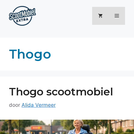
Ga
naar
Menu
de
inhoud
Thogo
Thogo scootmobiel
door
Alida Vermeer