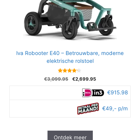
Iva Robooter E40 – Betrouwbare, moderne
elektrische rolstoel
4
Oorspronkelijke
Huidige
€
3,099.95
€
2,699.95
van 5
prijs
prijs
was:
is:
€915.98
€3,099.95.
€2,699.95.
€49,- p/m
Ontdek meer