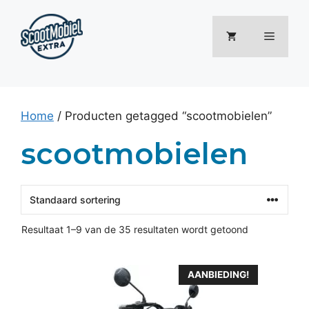
Ga
naar
Menu
de
inhoud
Home
/ Producten getagged “scootmobielen”
scootmobielen
Resultaat 1–9 van de 35 resultaten wordt getoond
AANBIEDING!