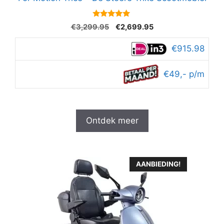
4.9
Oorspronkelijke
Huidige
€
3,299.95
€
2,699.95
van 5
prijs
prijs
was:
is:
€915.98
€3,299.95.
€2,699.95.
€49,- p/m
Ontdek meer
AANBIEDING!