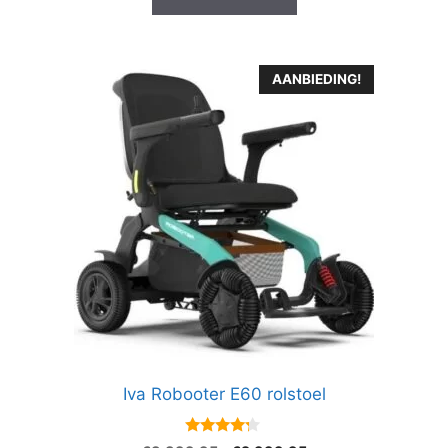
AANBIEDING!
Iva Robooter E60 rolstoel
4.1