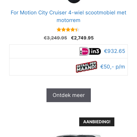
For Motion City Cruiser 4-wiel scootmobiel met
motorrem
4.2
Oorspronkelijke
Huidige
€
3,249.95
€
2,749.95
van 5
prijs
prijs
was:
is:
€932.65
€3,249.95.
€2,749.95.
€50,- p/m
Ontdek meer
AANBIEDING!