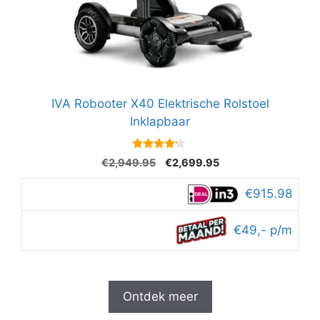
IVA Robooter X40 Elektrische Rolstoel
Inklapbaar
4
Oorspronkelijke
Huidige
€
2,949.95
€
2,699.95
van 5
prijs
prijs
was:
is:
€915.98
€2,949.95.
€2,699.95.
€49,- p/m
Ontdek meer