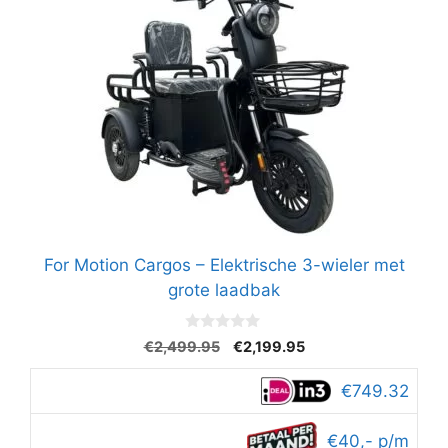
For Motion Cargos – Elektrische 3-wieler met
grote laadbak
0
Oorspronkelijke
Huidige
€
2,499.95
€
2,199.95
v
prijs
prijs
a
n
was:
is:
€749.32
5
€2,499.95.
€2,199.95.
€40,- p/m