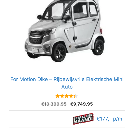
For Motion Dike – Rijbewijsvrije Elektrische Mini
Auto
4.3
Oorspronkelijke
Huidige
€
10,399.95
€
9,749.95
van 5
prijs
prijs
was:
is:
€177,- p/m
€10,399.95.
€9,749.95.