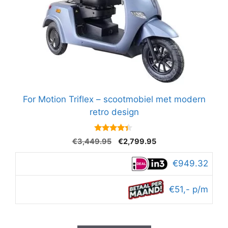
For Motion Triflex – scootmobiel met modern
retro design
4.2
Oorspronkelijke
Huidige
€
3,449.95
€
2,799.95
van 5
prijs
prijs
was:
is:
€949.32
€3,449.95.
€2,799.95.
€51,- p/m