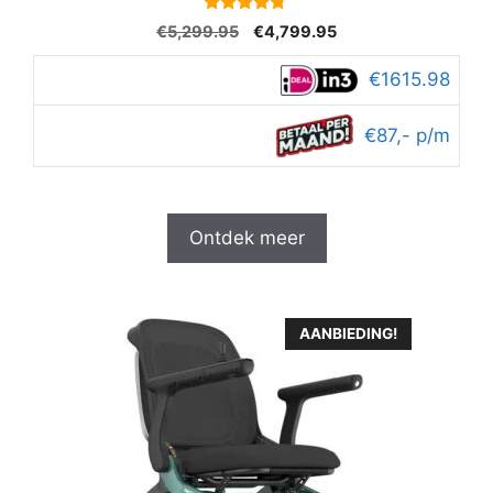
4.6
Oorspronkelijke
Huidige
€
5,299.95
€
4,799.95
van 5
prijs
prijs
was:
is:
€1615.98
€5,299.95.
€4,799.95.
€87,- p/m
Ontdek meer
AANBIEDING!