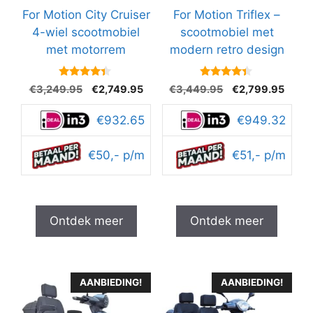
For Motion City Cruiser
For Motion Triflex –
4-wiel scootmobiel
scootmobiel met
met motorrem
modern retro design
4.2
4.2
Oorspronkelijke
Huidige
Oorspronkelijke
Huidi
€
3,249.95
€
2,749.95
€
3,449.95
€
2,799.95
van 5
van 5
prijs
prijs
prijs
prijs
was:
is:
was:
is:
€932.65
€949.32
€3,249.95.
€2,749.95.
€3,449.95.
€2,79
€50,- p/m
€51,- p/m
Ontdek meer
Ontdek meer
AANBIEDING!
AANBIEDING!