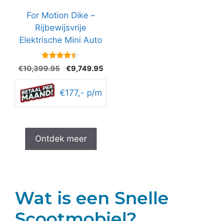
For Motion Dike –
Rijbewijsvrije
Elektrische Mini Auto
4.3
Oorspronkelijke
Huidige
€
10,399.95
€
9,749.95
van 5
prijs
prijs
was:
is:
€177,- p/m
€10,399.95.
€9,749.95.
Ontdek meer
Wat is een Snelle
Scootmobiel?