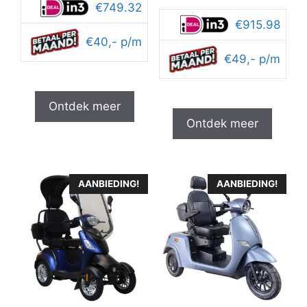
van 5
was:
is:
€749.32
prijs
prijs
€2,499.95.
€2,199.95.
was:
is:
€915.98
€3,299.95.
€2,69
€40,- p/m
€49,- p/m
Ontdek meer
Ontdek meer
AANBIEDING!
AANBIEDING!