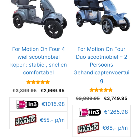
For Motion On Four 4
For Motion On Four
wiel scootmobiel
Duo scootmobiel – 2
kopen: stabiel, snel en
Persoons
comfortabel
Gehandicaptenvoertui
g
5
Oorspronkelijke
Huidige
€
3,399.95
€
2,999.95
van 5
prijs
prijs
4.6
Oorspronkelijke
Huidi
€
3,999.95
€
3,749.95
van 5
was:
is:
€1015.98
prijs
prijs
€3,399.95.
€2,999.95.
was:
is:
€1265.98
€3,999.95.
€3,74
€55,- p/m
€68,- p/m