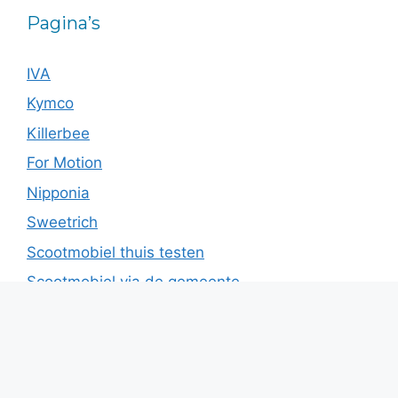
Pagina’s
IVA
Kymco
Killerbee
For Motion
Nipponia
Sweetrich
Scootmobiel thuis testen
Scootmobiel via de gemeente
Blog
Over ons
|
Sitemap