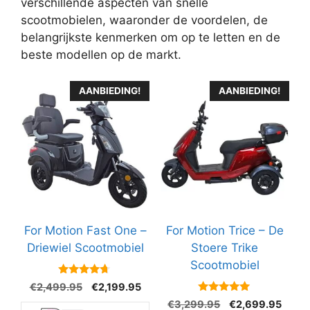
verschillende aspecten van snelle
scootmobielen, waaronder de voordelen, de
belangrijkste kenmerken om op te letten en de
beste modellen op de markt.
AANBIEDING!
AANBIEDING!
For Motion Fast One –
For Motion Trice – De
Driewiel Scootmobiel
Stoere Trike
Scootmobiel
4.5
Oorspronkelijke
Huidige
€
2,499.95
€
2,199.95
van 5
prijs
prijs
4.9
Oorspronkelijke
Huidi
€
3,299.95
€
2,699.95