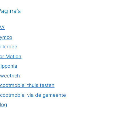
agina’s
VA
ymco
illerbee
or Motion
ipponia
weetrich
cootmobiel thuis testen
cootmobiel via de gemeente
log