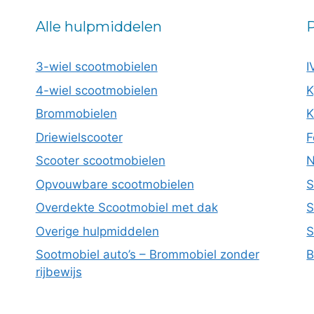
Alle hulpmiddelen
P
3-wiel scootmobielen
I
4-wiel scootmobielen
K
Brommobielen
K
Driewielscooter
F
Scooter scootmobielen
N
Opvouwbare scootmobielen
S
Overdekte Scootmobiel met dak
S
Overige hulpmiddelen
S
Sootmobiel auto’s – Brommobiel zonder
B
rijbewijs