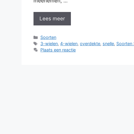
meenemen, …
Lees meer
Categorieën
Soorten
Tags
3-wielen
,
4-wielen
,
overdekte
,
snelle
,
Soorten
Plaats een reactie