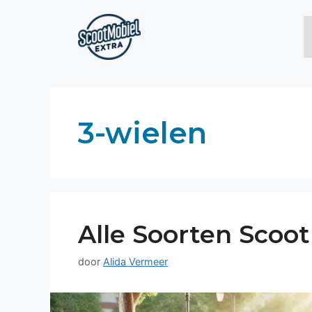
Ga
naar
de
inhoud
3-wielen
Alle Soorten Scoo
door
Alida Vermeer