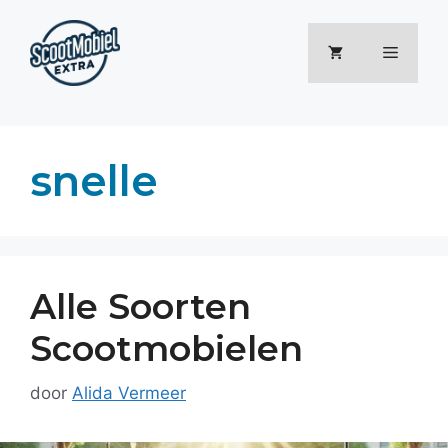
Ga
naar
Menu
de
inhoud
snelle
Alle Soorten
Scootmobielen
door
Alida Vermeer