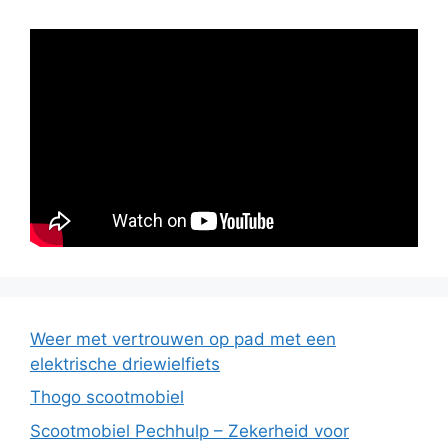
Weer met vertrouwen op pad met een
elektrische driewielfiets
Thogo scootmobiel
Scootmobiel Pechhulp – Zekerheid voor