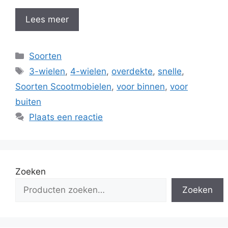
Lees meer
Categorieën
Soorten
Tags
3-wielen
,
4-wielen
,
overdekte
,
snelle
,
Soorten Scootmobielen
,
voor binnen
,
voor
buiten
Plaats een reactie
Zoeken
Zoeken