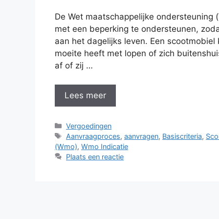
De Wet maatschappelijke ondersteuning 
met een beperking te ondersteunen, zoda
aan het dagelijks leven. Een scootmobiel k
moeite heeft met lopen of zich buitenshu
af of zij …
Lees meer
Categorieën
Vergoedingen
Tags
Aanvraagproces
,
aanvragen
,
Basiscriteria
,
Sco
(Wmo)
,
Wmo Indicatie
Plaats een reactie