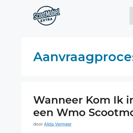
Ga
naar
de
inhoud
Aanvraagproce
Wanneer Kom Ik i
een Wmo Scootmo
door
Alida Vermeer