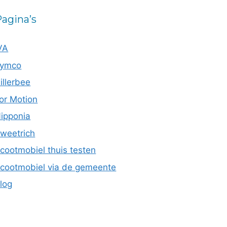
agina’s
VA
ymco
illerbee
or Motion
ipponia
weetrich
cootmobiel thuis testen
cootmobiel via de gemeente
log