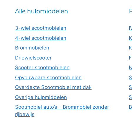
Alle hulpmiddelen
P
3-wiel scootmobielen
I
4-wiel scootmobielen
K
Brommobielen
K
Driewielscooter
F
Scooter scootmobielen
N
Opvouwbare scootmobielen
S
Overdekte Scootmobiel met dak
S
Overige hulpmiddelen
S
Sootmobiel auto’s – Brommobiel zonder
B
rijbewijs